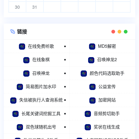
30
31
链接

在线免费听歌
MD5解密
在线象棋
召唤神龙2
召唤神龙
颜色代码选取助手
简易图片加水印
公益宣传
失信被执行人查询系统
加密网站
长尾关键词挖掘工具
音频剪切助手
双色球随机出号
奖状在线生成