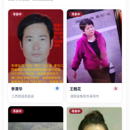
寻亲中
寻亲中
李清华
王贱花
男
女
江西南昌南昌县
湖南省衡阳市耒阳市
寻亲中
寻亲中