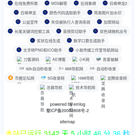
在线免费听歌
MD5解密
在线象棋
召唤神龙2
召唤神龙
颜色代码选取助手
简易图片加水印
公益宣传
失信被执行人查询系统
加密网站
长尾关键词挖掘工具
音频剪切助手
双色球随机出号
奖状在线生成
数学口算生成助手
文字转PNG和ICO助手
小易传媒工作室导航网站
刀客源码
AE博客
小K网
吾爱破解
92k自动秒收录
888导航网
自动秒收录
币圈论坛网
5G收录网
1688导航
龙腾收录网
总裁导航
技术导航网
powered by
emlog
蜀ICP备20002808号-2
sitemap
本站已运行 3142 天 5 小时 46 分 36 秒