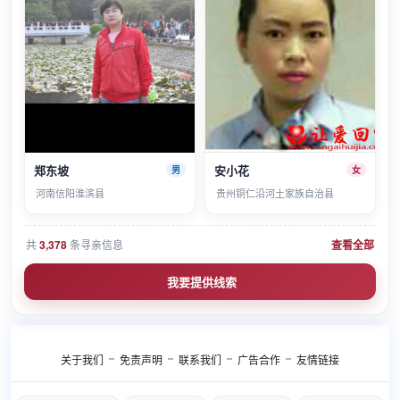
郑东坡
安小花
男
女
河南信阳淮滨县
贵州铜仁沿河土家族自治县
共
3,378
条寻亲信息
查看全部
我要提供线索
关于我们
免责声明
联系我们
广告合作
友情链接