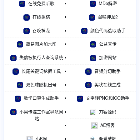
在线免费听歌
MD5解密
在线象棋
召唤神龙2
召唤神龙
颜色代码选取助手
简易图片加水印
公益宣传
失信被执行人查询系统
加密网站
长尾关键词挖掘工具
音频剪切助手
双色球随机出号
奖状在线生成
数学口算生成助手
文字转PNG和ICO助手
小易传媒工作室导航网
刀客源码
站
AE博客
小K网
吾爱破解