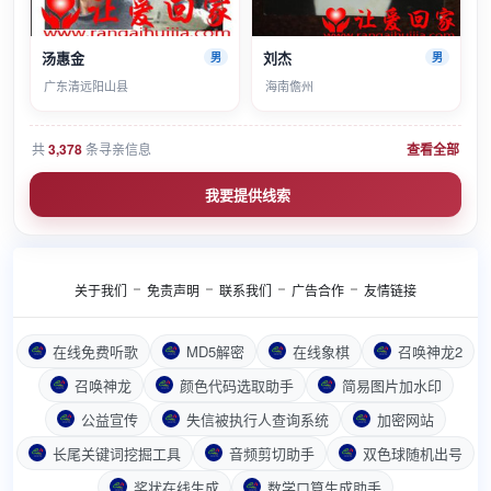
汤惠金
刘杰
男
男
广东清远阳山县
海南儋州
共
3,378
条寻亲信息
查看全部
我要提供线索
关于我们
免责声明
联系我们
广告合作
友情链接
在线免费听歌
MD5解密
在线象棋
召唤神龙2
召唤神龙
颜色代码选取助手
简易图片加水印
公益宣传
失信被执行人查询系统
加密网站
长尾关键词挖掘工具
音频剪切助手
双色球随机出号
奖状在线生成
数学口算生成助手