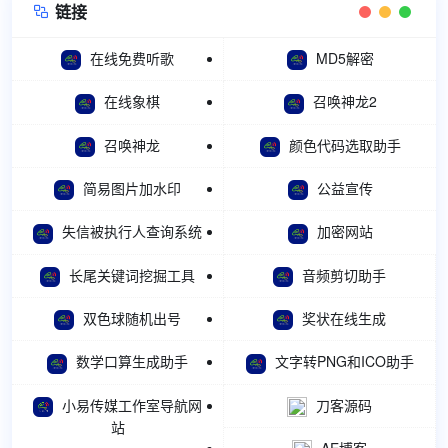
链接

在线免费听歌
MD5解密
在线象棋
召唤神龙2
召唤神龙
颜色代码选取助手
简易图片加水印
公益宣传
失信被执行人查询系统
加密网站
长尾关键词挖掘工具
音频剪切助手
双色球随机出号
奖状在线生成
数学口算生成助手
文字转PNG和ICO助手
小易传媒工作室导航网
刀客源码
站
AE博客