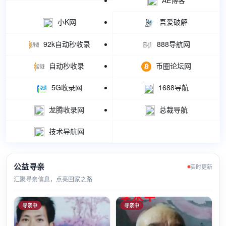
小K网
吾爱破解
92k自动秒收录
888导航网
自动秒收录
币圈论坛网
5G收录网
1688导航
龙腾收录网
总裁导航
技术导航网
公益寻亲
实时更新
汇聚寻亲信息，点亮回家之路
寻亲中
寻亲中