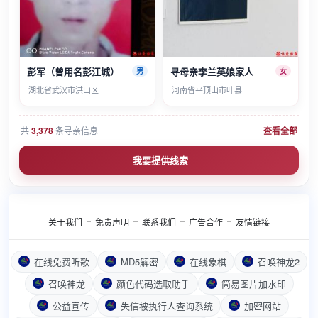
彭军（曾用名彭江城）
寻母亲李兰英娘家人
男
女
湖北省武汉市洪山区
河南省平顶山市叶县
共
3,378
条寻亲信息
查看全部
我要提供线索
关于我们
免责声明
联系我们
广告合作
友情链接
在线免费听歌
MD5解密
在线象棋
召唤神龙2
召唤神龙
颜色代码选取助手
简易图片加水印
公益宣传
失信被执行人查询系统
加密网站