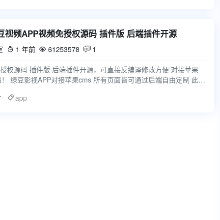
绿豆视频APP视频免授权源码 插件版 后端插件开源
室
1 年前
61253578
1



免授权源码 插件版 后端插件开源，可直接反编译修改方便 对接苹果
布局！ 绿豆影视APP对接苹果cms 所有页面皆可通过后端自由定制 此版
件
app