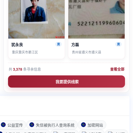
犹永良
方磊
男
男
重庆重庆市綦江区
贵州省遵义市遵义县
共
3,378
条寻亲信息
查看全部
我要提供线索
公益宣传
失信被执行人查询系统
加密网站