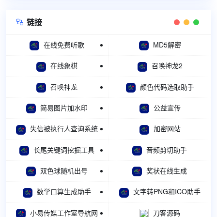
链接

在线免费听歌
MD5解密
在线象棋
召唤神龙2
召唤神龙
颜色代码选取助手
简易图片加水印
公益宣传
失信被执行人查询系统
加密网站
长尾关键词挖掘工具
音频剪切助手
双色球随机出号
奖状在线生成
数学口算生成助手
文字转PNG和ICO助手
小易传媒工作室导航网
刀客源码