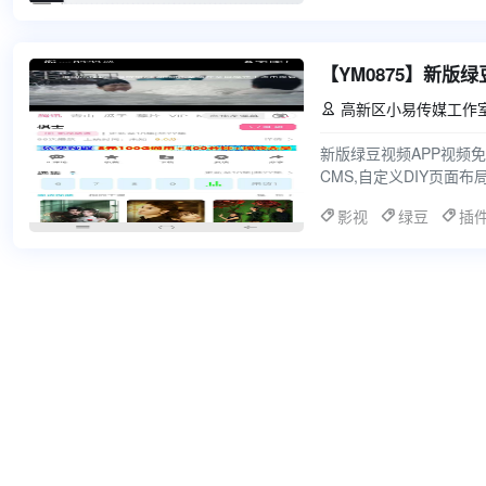
【YM0875】新版
高新区小易传媒工作

新版绿豆视频APP视频
CMS,自定义DIY页面
本后端源码+前端是
影视
绿豆
插