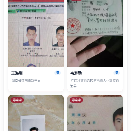
王海圳
韦寿勤
男
男
湖南省邵阳市新宁县
广西壮族自治区河池市大化瑶族自
治县
寻亲中
寻亲中