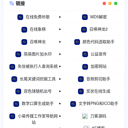
链接

在线免费听歌
MD5解密
在线象棋
召唤神龙2
召唤神龙
颜色代码选取助手
简易图片加水印
公益宣传
失信被执行人查询系统
加密网站
长尾关键词挖掘工具
音频剪切助手
双色球随机出号
奖状在线生成
数学口算生成助手
文字转PNG和ICO助手
小易传媒工作室导航网
刀客源码
站
AE博客