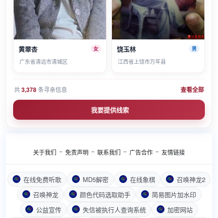
黄翠杏
饶玉林
女
男
广东省清远市清城区
江西省上饶市万年县
共
3,378
条寻亲信息
查看全部
我要提供线索
关于我们
免责声明
联系我们
广告合作
友情链接
在线免费听歌
MD5解密
在线象棋
召唤神龙2
召唤神龙
颜色代码选取助手
简易图片加水印
公益宣传
失信被执行人查询系统
加密网站