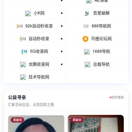
小K网
吾爱破解
92k自动秒收录
888导航网
自动秒收录
币圈论坛网
5G收录网
1688导航
龙腾收录网
总裁导航
技术导航网
公益寻亲
实时更新
汇聚寻亲信息，点亮回家之路
寻亲中
寻亲中