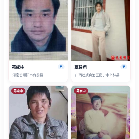
苑成柱
覃智翔
男
男
河南省濮阳市台前县
广西壮族自治区南宁市上林县
寻亲中
寻亲中