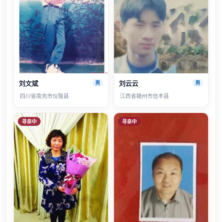
刘文斌
刘云云
男
男
四川省南充市仪陇县
江西省赣州市信丰县
寻亲中
寻亲中