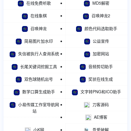
在线免费听歌
MD5解密
在线象棋
召唤神龙2
召唤神龙
颜色代码选取助手
简易图片加水印
公益宣传
失信被执行人查询系统
加密网站
长尾关键词挖掘工具
音频剪切助手
双色球随机出号
奖状在线生成
数学口算生成助手
文字转PNG和ICO助手
小易传媒工作室导航网
刀客源码
站
AE博客
小K网
吾爱破解