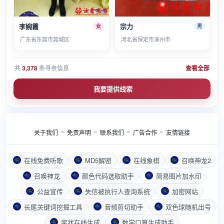
李婉霞
宗力
女
男
广东省东莞市莞城区
河北省保定市涿州市
共
3,378
条寻亲信息
查看全部
我要提供线索
关于我们
免责声明
联系我们
广告合作
友情链接
在线免费听歌
MD5解密
在线象棋
召唤神龙2
召唤神龙
颜色代码选取助手
简易图片加水印
公益宣传
失信被执行人查询系统
加密网站
长尾关键词挖掘工具
音频剪切助手
双色球随机出号
奖状在线生成
数学口算生成助手