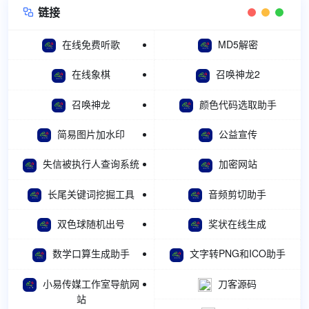
链接

在线免费听歌
MD5解密
在线象棋
召唤神龙2
召唤神龙
颜色代码选取助手
简易图片加水印
公益宣传
失信被执行人查询系统
加密网站
长尾关键词挖掘工具
音频剪切助手
双色球随机出号
奖状在线生成
数学口算生成助手
文字转PNG和ICO助手
小易传媒工作室导航网
刀客源码
站