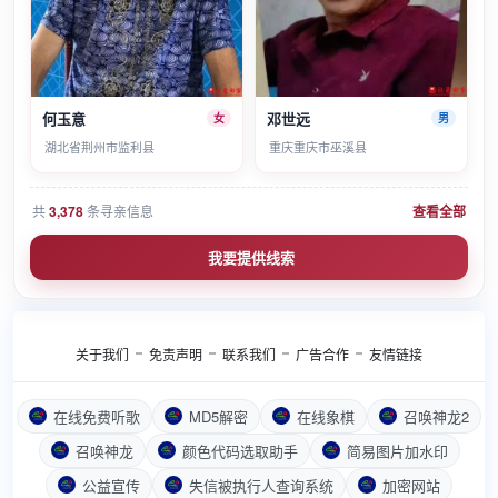
何玉意
邓世远
女
男
湖北省荆州市监利县
重庆重庆市巫溪县
共
3,378
条寻亲信息
查看全部
我要提供线索
关于我们
免责声明
联系我们
广告合作
友情链接
在线免费听歌
MD5解密
在线象棋
召唤神龙2
召唤神龙
颜色代码选取助手
简易图片加水印
公益宣传
失信被执行人查询系统
加密网站