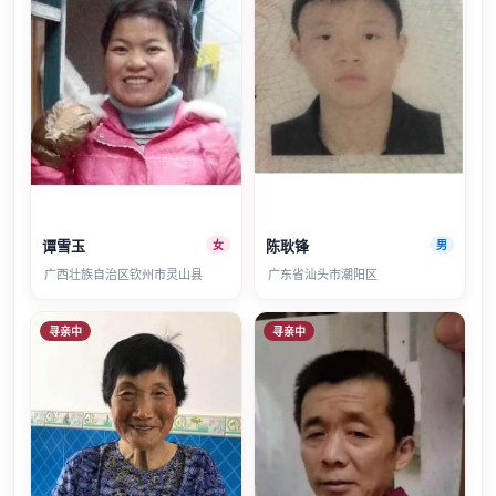
谭雪玉
陈耿锋
女
男
广西壮族自治区钦州市灵山县
广东省汕头市潮阳区
寻亲中
寻亲中