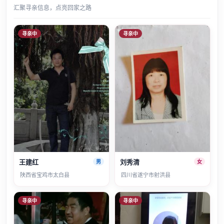
汇聚寻亲信息，点亮回家之路
寻亲中
寻亲中
王建红
刘秀清
男
女
陕西省宝鸡市太白县
四川省遂宁市射洪县
寻亲中
寻亲中