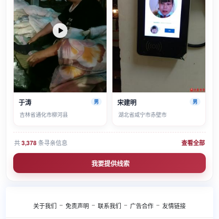
于涛
宋建明
男
男
吉林省通化市柳河县
湖北省咸宁市赤壁市
共
3,378
条寻亲信息
查看全部
我要提供线索
关于我们
免责声明
联系我们
广告合作
友情链接