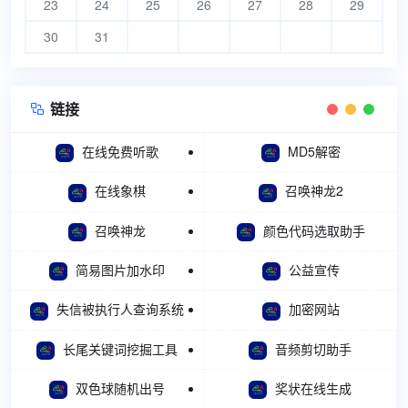
23
24
25
26
27
28
29
30
31
链接

在线免费听歌
MD5解密
在线象棋
召唤神龙2
召唤神龙
颜色代码选取助手
简易图片加水印
公益宣传
失信被执行人查询系统
加密网站
长尾关键词挖掘工具
音频剪切助手
双色球随机出号
奖状在线生成