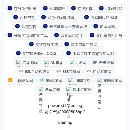
在线免费听歌
MD5解密
在线象棋
召唤神龙2
召唤神龙
颜色代码选取助手
简易图片加水印
公益宣传
失信被执行人查询系统
加密网站
长尾关键词挖掘工具
音频剪切助手
双色球随机出号
奖状在线生成
数学口算生成助手
文字转PNG和ICO助手
小易传媒工作室导航网站
刀客源码
AE博客
小K网
吾爱破解
92k自动秒收录
888导航网
自动秒收录
币圈论坛网
5G收录网
1688导航
龙腾收录网
总裁导航
技术导航网
powered by
emlog
蜀ICP备20002808号-2
sitemap