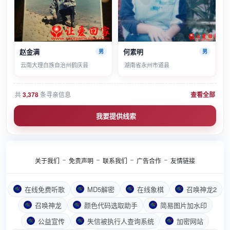
赵金满
何素明
男
男
云南大理白族自治州鹤庆县
湖南省永州市道县
共
3,378
条寻亲信息
查看全部
我要提供线索
关于我们
免责声明
联系我们
广告合作
友情链接
在线免费听歌
MD5解密
在线象棋
召唤神龙2
召唤神龙
颜色代码选取助手
简易图片加水印
公益宣传
失信被执行人查询系统
加密网站