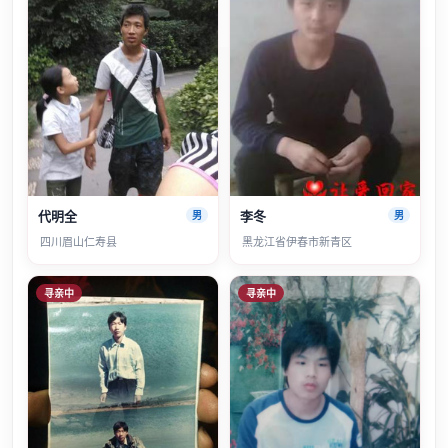
代明全
李冬
男
男
四川眉山仁寿县
黑龙江省伊春市新青区
寻亲中
寻亲中