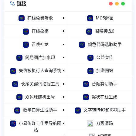
链接

在线免费听歌
MD5解密
在线象棋
召唤神龙2
召唤神龙
颜色代码选取助手
简易图片加水印
公益宣传
失信被执行人查询系统
加密网站
长尾关键词挖掘工具
音频剪切助手
双色球随机出号
奖状在线生成
数学口算生成助手
文字转PNG和ICO助手
小易传媒工作室导航网
刀客源码
站
AE博客