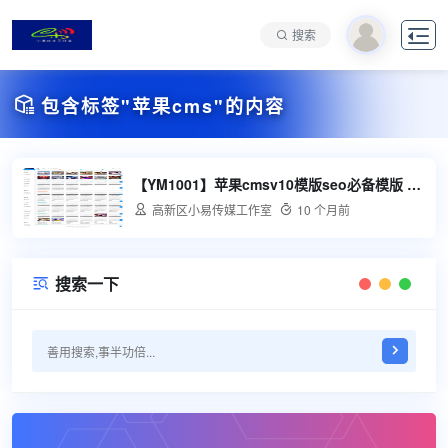

搜索

包含标签"苹果cms"的内容
【YM1001】苹果cmsv10模版seo必备模版 高价买的 自己没有做站了

高新区小易传媒工作室

10 个月前
搜索一下
