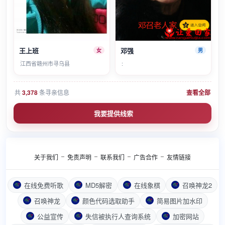
王上班
邓强
女
男
江西省赣州市寻乌县
:
共
3,378
条寻亲信息
查看全部
我要提供线索
关于我们
免责声明
联系我们
广告合作
友情链接
在线免费听歌
MD5解密
在线象棋
召唤神龙2
召唤神龙
颜色代码选取助手
简易图片加水印
公益宣传
失信被执行人查询系统
加密网站