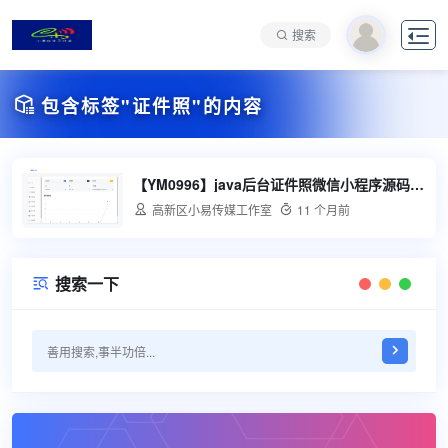

搜索

包含标签"证件照"的内容
【YM0996】java后台证件照微信小程序源码php管理后台源码

高新区小易传媒工作室

11 个月前
搜索一下
