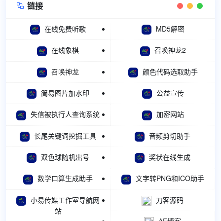
链接

在线免费听歌
MD5解密
在线象棋
召唤神龙2
召唤神龙
颜色代码选取助手
简易图片加水印
公益宣传
失信被执行人查询系统
加密网站
长尾关键词挖掘工具
音频剪切助手
双色球随机出号
奖状在线生成
数学口算生成助手
文字转PNG和ICO助手
小易传媒工作室导航网
刀客源码
站
AE博客