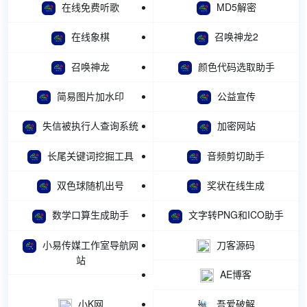
在线免费听歌
MD5解密
在线象棋
召唤神龙2
召唤神龙
颜色代码选取助手
简易图片加水印
公益宣传
失信被执行人查询系统
加密网站
长尾关键词挖掘工具
音频剪切助手
双色球随机出号
奖状在线生成
数学口算生成助手
文字转PNG和ICO助手
小易传媒工作室导航网
刀客源码
站
AE博客
小K网
吾爱破解