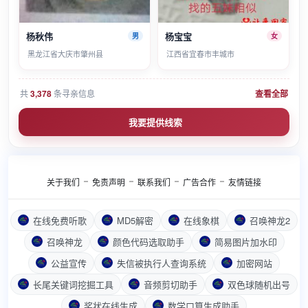
杨秋伟
杨宝宝
男
女
黑龙江省大庆市肇州县
江西省宜春市丰城市
共
3,378
条寻亲信息
查看全部
我要提供线索
关于我们
免责声明
联系我们
广告合作
友情链接
在线免费听歌
MD5解密
在线象棋
召唤神龙2
召唤神龙
颜色代码选取助手
简易图片加水印
公益宣传
失信被执行人查询系统
加密网站
长尾关键词挖掘工具
音频剪切助手
双色球随机出号
奖状在线生成
数学口算生成助手