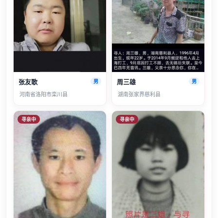
张友歌
周三雄
男
男
河南省洛阳市栾川县
湖南张家界慈利县
寻亲中
寻亲中