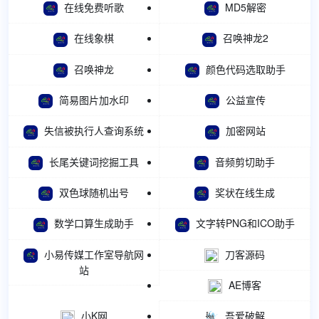
在线免费听歌
MD5解密
在线象棋
召唤神龙2
召唤神龙
颜色代码选取助手
简易图片加水印
公益宣传
失信被执行人查询系统
加密网站
长尾关键词挖掘工具
音频剪切助手
双色球随机出号
奖状在线生成
数学口算生成助手
文字转PNG和ICO助手
小易传媒工作室导航网
刀客源码
站
AE博客
小K网
吾爱破解