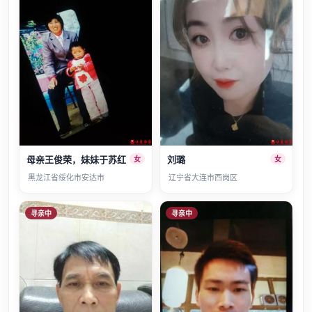
母亲王俊荣，妹妹于苏红
刘璐
女
女
黑龙江省绥化市安达市
辽宁省大连市西岗区
寻亲中
寻亲中