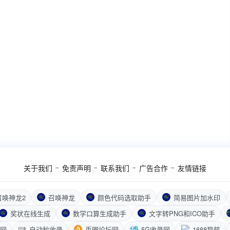
关于我们
免责声明
联系我们
广告合作
友情链接
召唤神龙2
召唤神龙
颜色代码选取助手
简易图片加水印
奖状在线生成
数学口算生成助手
文字转PNG和ICO助手
航网
自动秒收录
币圈论坛网
5G收录网
1688导航