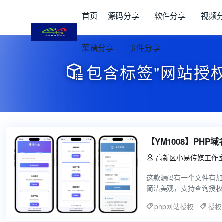
首页
源码分享
软件分享
视频
菜谱分享
事件分享
包含标签"网站授

【YM1008】PHP
高新区小易传媒工作

这款源码有一个文件有
简洁美观，支持查询授权
环境：MySQL5.6，PHP
php网站授权
授权