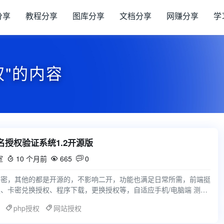
分享
教程分享
图库分享
文档分享
网赚分享
学
权"的内容
域名授权验证系统1.2开源版
室
10 个月前
665
0



加密，其他的都是开源的，不影响二开，功能也满足日常所需，前端挺
、卡密兑换授权、程序下载，更换授权等，自适应手机/电脑端 测试
7.
php授权
网站授权