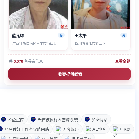
蓝光辉
王太平
男
男
广西壮族自治区南宁市马山县
四川省资阳市雁江区
共
3,378
条寻亲信息
查看全部
我要提供线索
公益宣传
失信被执行人查询系统
加密网站
小易传媒工作室导航网站
刀客源码
AE博客
小K网
龙腾收录网
总裁导航
技术导航网