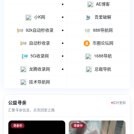
AE博客
小K网
吾爱破解
92k自动秒收录
888导航网
自动秒收录
币圈论坛网
5G收录网
1688导航
龙腾收录网
总裁导航
技术导航网
公益寻亲
实时更新
汇聚寻亲信息，点亮回家之路
寻亲中
寻亲中