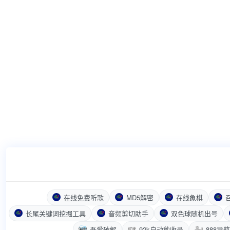
在线免费听歌
MD5解密
在线象棋
长尾关键词挖掘工具
音频剪切助手
双色球随机出号
吾爱破解
92k自动秒收录
888导