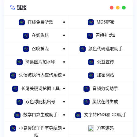
链接

在线免费听歌
MD5解密
在线象棋
召唤神龙2
召唤神龙
颜色代码选取助手
简易图片加水印
公益宣传
失信被执行人查询系统
加密网站
长尾关键词挖掘工具
音频剪切助手
双色球随机出号
奖状在线生成
数学口算生成助手
文字转PNG和ICO助手
小易传媒工作室导航网
刀客源码
站