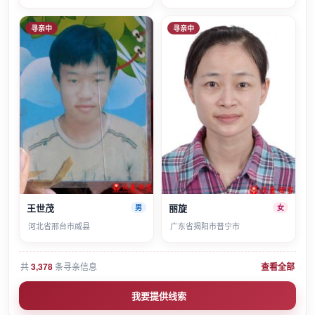
寻亲中
寻亲中
王世茂
丽旋
男
女
河北省邢台市威县
广东省揭阳市普宁市
共
3,378
条寻亲信息
查看全部
我要提供线索