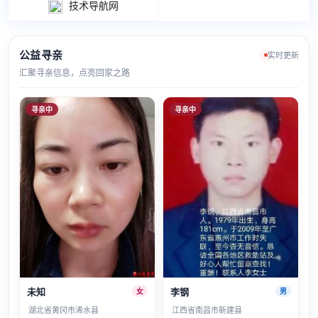
技术导航网
公益寻亲
实时更新
汇聚寻亲信息，点亮回家之路
寻亲中
寻亲中
未知
李钢
女
男
湖北省黄冈市浠水县
江西省南昌市新建县