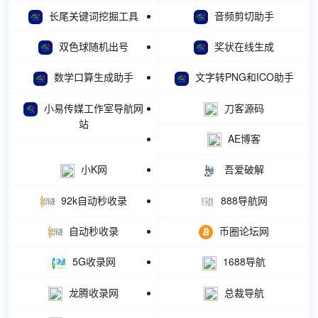
长尾关键词挖掘工具
音频剪切助手
双色球随机出号
奖状在线生成
数学口算生成助手
文字转PNG和ICO助手
小易传媒工作室导航网
刀客源码
站
AE博客
小K网
吾爱破解
92k自动秒收录
888导航网
自动秒收录
币圈论坛网
5G收录网
1688导航
龙腾收录网
总裁导航