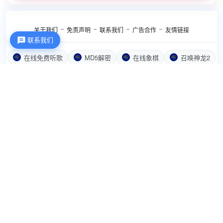
关于我们
免责声明
联系我们
广告合作
友情链接
联系我们
在线免费听歌
MD5解密
在线象棋
召唤神龙2
召唤神龙
颜色代码选取助手
简易图片加水印
公益宣传
失信被执行人查询系统
加密网站
长尾关键词挖掘工具
音频剪切助手
双色球随机出号
奖状在线生成
数学口算生成助手
文字转PNG和ICO助手
小易传媒工作室导航网站
刀客源码
AE博客
小K网
吾爱破解
92k自动秒收录
888导航网
自动秒收录
币圈论坛网
5G收录网
1688导航
龙腾收录网
总裁导航
技术导航网