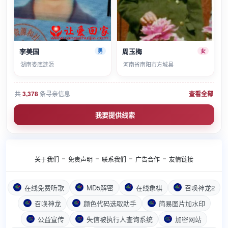
李美国
周玉梅
男
女
湖南娄底涟源
河南省南阳市方城县
共
3,378
条寻亲信息
查看全部
我要提供线索
关于我们
免责声明
联系我们
广告合作
友情链接
在线免费听歌
MD5解密
在线象棋
召唤神龙2
召唤神龙
颜色代码选取助手
简易图片加水印
公益宣传
失信被执行人查询系统
加密网站