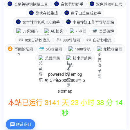
长尾关键词挖掘工具
音频剪切助手
双色球随机出号
奖状在线生成
数学口算生成助手
文字转PNG和ICO助手
小易传媒工作室导航网站
刀客源码
AE博客
小K网
吾爱破解
92k自动秒收录
888导航网
自动秒收录
币圈论坛网
5G收录网
1688导航
龙腾收录网
总裁导航
技术导航网
powered by
emlog
蜀ICP备20002808号-2
sitemap
本站已运行 3141 天 23 小时 38 分 14
秒
联系我们