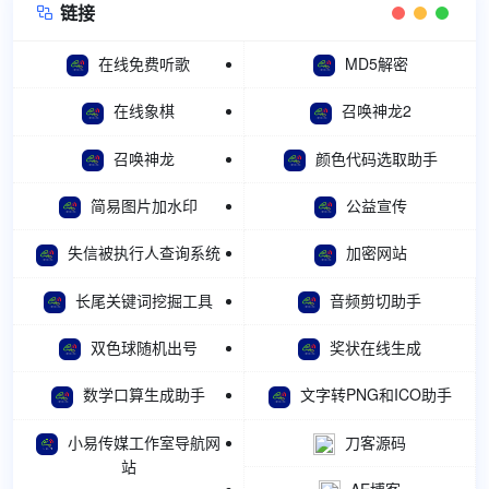
链接

在线免费听歌
MD5解密
在线象棋
召唤神龙2
召唤神龙
颜色代码选取助手
简易图片加水印
公益宣传
失信被执行人查询系统
加密网站
长尾关键词挖掘工具
音频剪切助手
双色球随机出号
奖状在线生成
数学口算生成助手
文字转PNG和ICO助手
小易传媒工作室导航网
刀客源码
站
AE博客