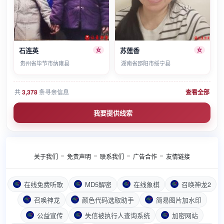
石连英
苏莲香
女
女
贵州省毕节市纳雍县
湖南省邵阳市绥宁县
共
3,378
条寻亲信息
查看全部
我要提供线索
关于我们
免责声明
联系我们
广告合作
友情链接
在线免费听歌
MD5解密
在线象棋
召唤神龙2
召唤神龙
颜色代码选取助手
简易图片加水印
公益宣传
失信被执行人查询系统
加密网站