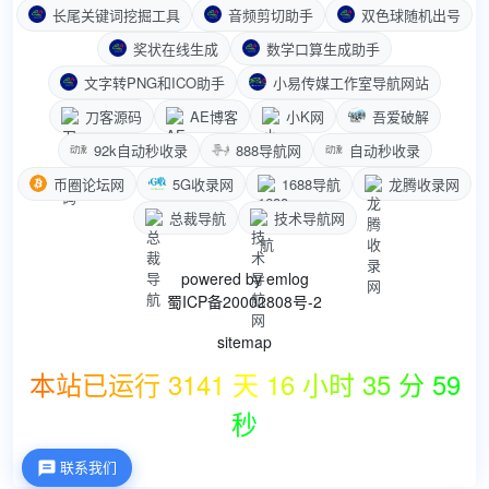
长尾关键词挖掘工具
音频剪切助手
双色球随机出号
奖状在线生成
数学口算生成助手
文字转PNG和ICO助手
小易传媒工作室导航网站
刀客源码
AE博客
小K网
吾爱破解
92k自动秒收录
888导航网
自动秒收录
币圈论坛网
5G收录网
1688导航
龙腾收录网
总裁导航
技术导航网
powered by
emlog
蜀ICP备20002808号-2
sitemap
本站已运行 3141 天 16 小时 35 分 59
秒
联系我们