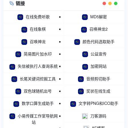
链接

在线免费听歌
MD5解密
在线象棋
召唤神龙2
召唤神龙
颜色代码选取助手
简易图片加水印
公益宣传
失信被执行人查询系统
加密网站
长尾关键词挖掘工具
音频剪切助手
双色球随机出号
奖状在线生成
数学口算生成助手
文字转PNG和ICO助手
小易传媒工作室导航网
刀客源码
站
AE博客