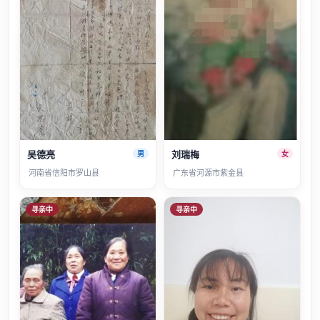
吴德亮
刘瑞梅
男
女
河南省信阳市罗山县
广东省河源市紫金县
寻亲中
寻亲中